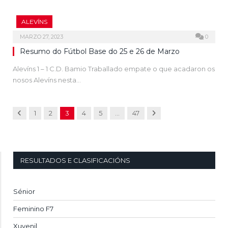
ALEVÍNS
MARZO 27, 2023
0
Resumo do Fútbol Base do 25 e 26 de Marzo
Alevíns 1 – 1 C.D. Bamio Traballado empate o que acadaron os
nosos Alevíns nesta…
Previous
Next
1
2
3
4
5
…
47
RESULTADOS E CLASIFICACIÓNS
Sénior
Feminino F7
Xuvenil