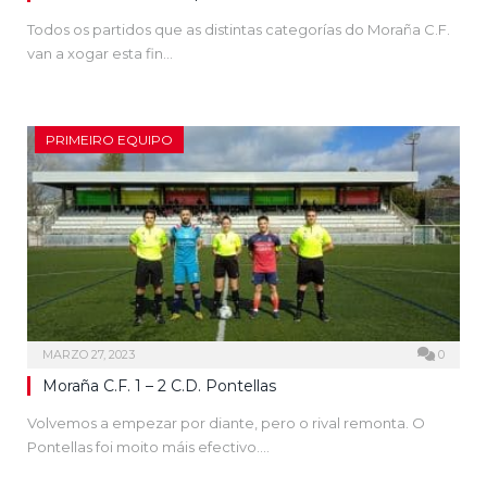
Todos os partidos que as distintas categorías do Moraña C.F.
van a xogar esta fin…
PRIMEIRO EQUIPO
MARZO 27, 2023
0
Moraña C.F. 1 – 2 C.D. Pontellas
Volvemos a empezar por diante, pero o rival remonta. O
Pontellas foi moito máis efectivo.…