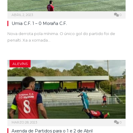
ABRIL 2, 2023
0
Umia C.F. 1 – 0 Moraña C.F.
Nova derrota pola mínima. O único gol do partido foi de
penalti. Xa a xornada…
ALEVÍNS
MARZO 28, 2023
0
Axenda de Partidos para o 1 e 2 de Abril