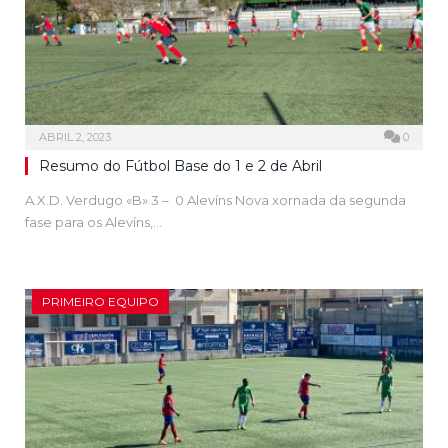
ABRIL 2, 2023
0
Resumo do Fútbol Base do 1 e 2 de Abril
A.X.D. Verdugo «B» 3 – 0 Alevíns Nova xornada da segunda
fase para os Alevíns,…
PRIMEIRO EQUIPO