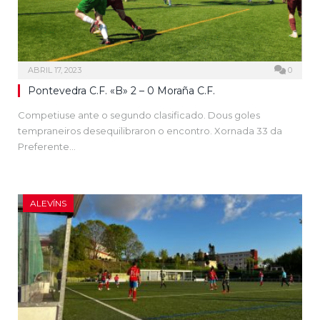
ABRIL 17, 2023
0
Pontevedra C.F. «B» 2 – 0 Moraña C.F.
Competiuse ante o segundo clasificado. Dous goles
tempraneiros desequilibraron o encontro. Xornada 33 da
Preferente…
ALEVÍNS