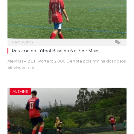
MAYO 8, 2023
0
Resumo do Fútbol Base do 6 e 7 de Maio
Alevíns 1 – 2 E.F. Portero 2.000 Derrota pola mínina dos nosos
Alevíns ante o…
ALEVÍNS