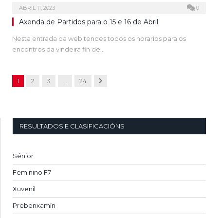
ABRIL 11, 2023
0
Axenda de Partidos para o 15 e 16 de Abril
Nesta entrada da web tendes todos os horarios para os
encontros da vindeira fin de…
Next
1
2
3
…
24
RESULTADOS E CLASIFICACIÓNS
Sénior
Feminino F7
Xuvenil
Prebenxamín