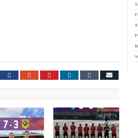
S
F
X
P
B
V
witter
Facebook
Google+
Pinterest
LinkedIn
Tumblr
Email