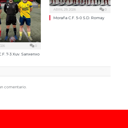
ABRIL 29, 2026
0
Moraña C.F. 5-0 S.D. Romay
026
0
.F. 7-3 Xuv. Sanxenxo
un comentario.