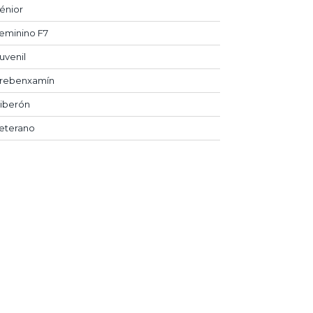
énior
eminino F7
uvenil
rebenxamín
iberón
eterano