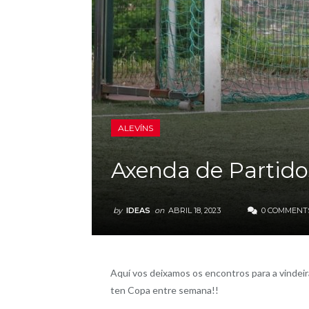
ALEVÍNS
Axenda de Partidos
by
IDEAS
on
ABRIL 18, 2023
0 COMMENT
Aquí vos deixamos os encontros para a vindei
ten Copa entre semana!!