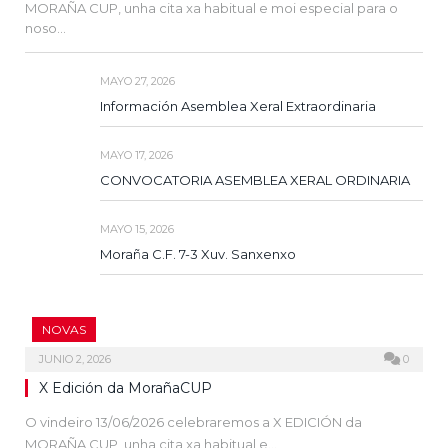
MORAÑA CUP, unha cita xa habitual e moi especial para o
noso…
MAYO 27, 2026
Información Asemblea Xeral Extraordinaria
MAYO 17, 2026
CONVOCATORIA ASEMBLEA XERAL ORDINARIA
MAYO 15, 2026
Moraña C.F. 7-3 Xuv. Sanxenxo
NOVAS
JUNIO 2, 2026
0
X Edición da MorañaCUP
O vindeiro 13/06/2026 celebraremos a X EDICIÓN da
MORAÑA CUP, unha cita xa habitual e…