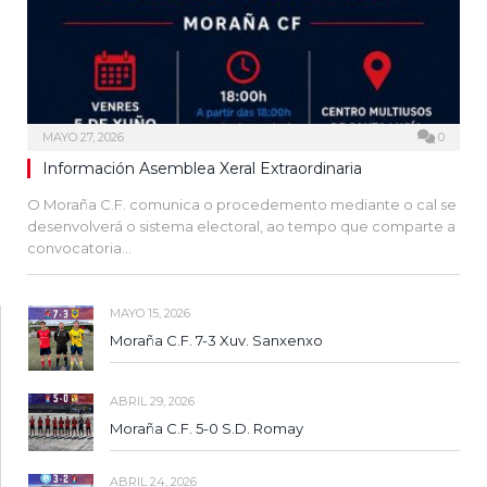
MAYO 27, 2026
0
Información Asemblea Xeral Extraordinaria
O Moraña C.F. comunica o procedemento mediante o cal se
desenvolverá o sistema electoral, ao tempo que comparte a
convocatoria…
MAYO 15, 2026
Moraña C.F. 7-3 Xuv. Sanxenxo
ABRIL 29, 2026
Moraña C.F. 5-0 S.D. Romay
ABRIL 24, 2026