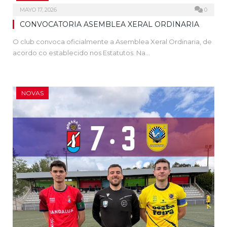
MAYO 17, 2026
0
CONVOCATORIA ASEMBLEA XERAL ORDINARIA
O club convoca oficialmente a Asemblea Xeral Ordinaria, de
acordo co establecido nos Estatutos. Na…
NOVAS