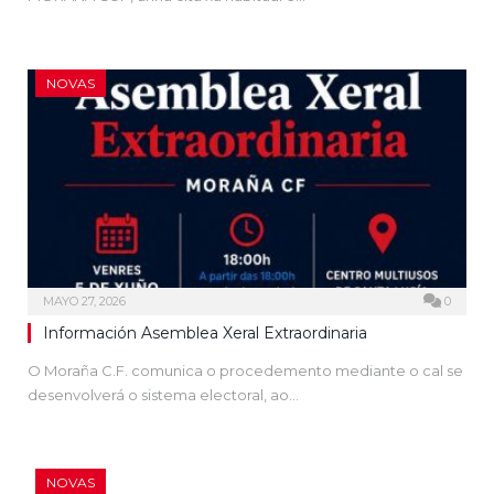
NOVAS
MAYO 27, 2026
0
Información Asemblea Xeral Extraordinaria
O Moraña C.F. comunica o procedemento mediante o cal se
desenvolverá o sistema electoral, ao…
NOVAS