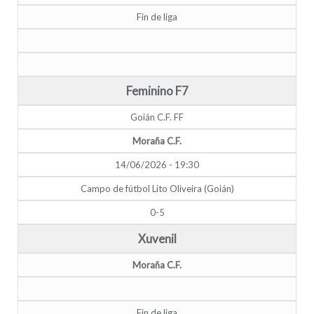
Fin de liga
Feminino F7
Goián C.F. FF
Moraña C.F.
14/06/2026 - 19:30
Campo de fútbol Lito Oliveira (Goián)
0-5
Xuvenil
Moraña C.F.
Fin de liga