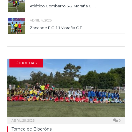
Atlético Combarro 3-2 Moraña C.F.
ABRIL 4, 2026
Zacande F.C. 1-1 Moraña C.F.
FÚTBOL BASE
ABRIL 29, 2026
0
Torneo de Biberóns