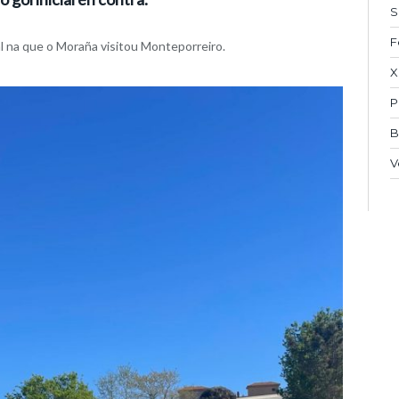
S
F
 na que o Moraña visitou Monteporreiro.
X
P
B
V