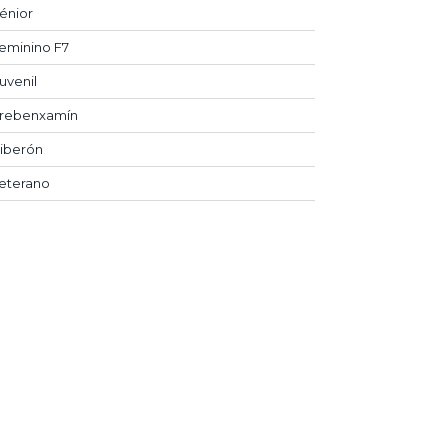
énior
eminino F7
uvenil
rebenxamín
iberón
eterano