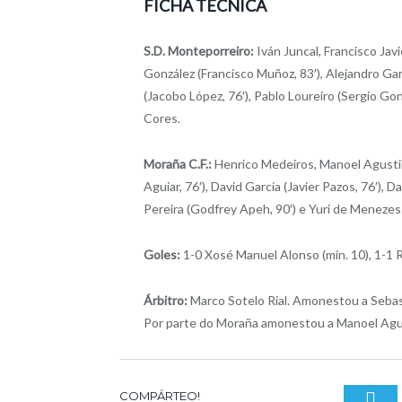
FICHA TÉCNICA
S.D. Monteporreiro:
Iván Juncal, Francisco Jav
González (Francisco Muñoz, 83′), Alejandro Gar
(Jacobo López, 76′), Pablo Loureiro (Sergio Gon
Cores.
Moraña C.F.:
Henrico Medeiros, Manoel Agustin
Aguiar, 76′), David García (Javier Pazos, 76′),
Pereira (Godfrey Apeh, 90′) e Yuri de Menezes
Goles:
1-0 Xosé Manuel Alonso (min. 10), 1-1 Raf
Árbitro:
Marco Sotelo Rial
.
Amonestou a Sebast
Por parte do Moraña amonestou a Manoel Agust
T
COMPÁRTEO!