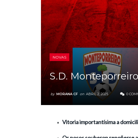
NOVAS
S.D. Monteporreiro
by
MORANA CF
on
ABRIL 2, 2025
0 COM
Vitoria importantísima a domicil
Os nosos souberon repoñerse ao 