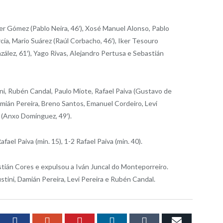
ier Gómez (Pablo Neira, 46′), Xosé Manuel Alonso, Pablo
cía, Mario Suárez (Raúl Corbacho, 46′), Iker Tesouro
zález, 61′), Yago Rivas, Alejandro Pertusa e Sebastián
i, Rubén Candal, Paulo Miote, Rafael Paiva (Gustavo de
 Damián Pereira, Breno Santos, Emanuel Cordeiro, Levi
 (Anxo Domínguez, 49′).
ael Paiva (min. 15), 1-2 Rafael Paiva (min. 40).
ián Cores e expulsou a Iván Juncal do Monteporreiro.
ini, Damián Pereira, Levi Pereira e Rubén Candal.
witter
Facebook
Google+
Pinterest
LinkedIn
Tumblr
Email