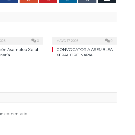
2026
0
MAYO 17, 2026
0
ión Asemblea Xeral
CONVOCATORIA ASEMBLEA
inaria
XERAL ORDINARIA
un comentario.