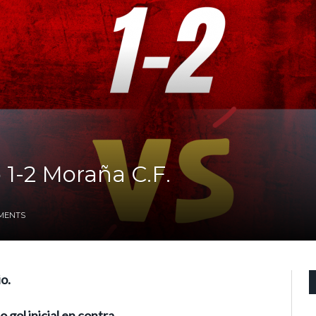
 1-2 Moraña C.F.
MENTS
io.
gol inicial en contra.