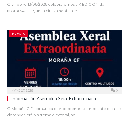
O vindeiro 13/06/2026 celebraremos a X EDICIÓN da
MORAÑA CUP, unha cita xa habitual e…
NOVAS
MAYO 27, 2026
0
Información Asemblea Xeral Extraordinaria
O Moraña C.F. comunica o procedemento mediante o cal se
desenvolverá o sistema electoral, ao…