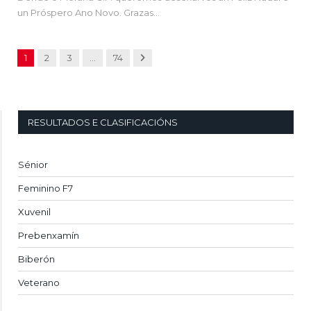
un Próspero Ano Novo. Grazas…
Next
1
2
3
…
74
RESULTADOS E CLASIFICACIÓNS
Sénior
Feminino F7
Xuvenil
Prebenxamín
Biberón
Veterano