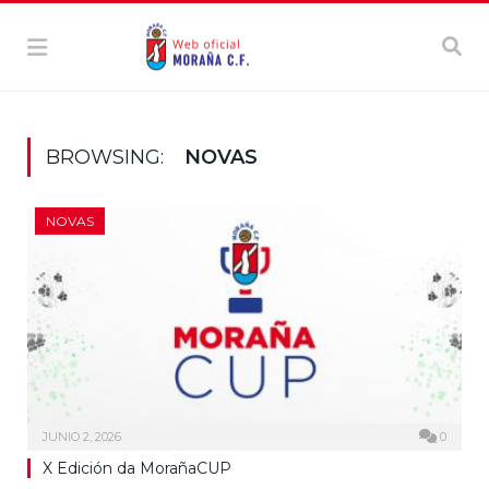
BROWSING:
NOVAS
NOVAS
JUNIO 2, 2026
0
X Edición da MorañaCUP