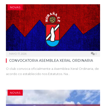
NOVAS
MAYO 17, 2026
0
CONVOCATORIA ASEMBLEA XERAL ORDINARIA
O club convoca oficialmente a Asemblea Xeral Ordinaria, de
acordo co establecido nos Estatutos. Na…
NOVAS