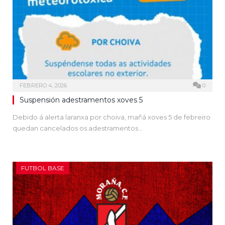
FEBRERO 4, 2026
0
Suspensión adestramentos xoves 5
Debido á alerta laranxa por choiva, mañá xoves 5 de febreiro
quedan cancelados os adestramentos…
FUTBOL BASE