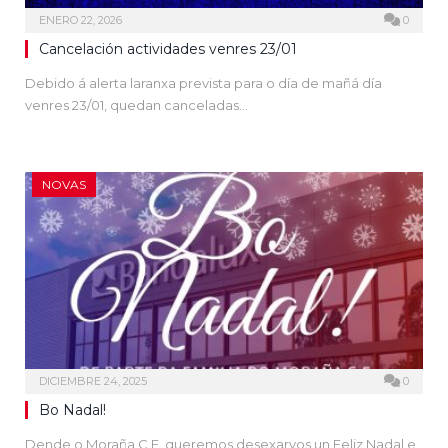
ENERO 22, 2026
0
Cancelación actividades venres 23/01
Debido á alerta laranxa prevista para o día de mañá día
venres 23/01, quedan canceladas…
NOVAS
DICIEMBRE 24, 2025
0
Bo Nadal!
Dende o Moraña C.F. queremos desexarvos un Feliz Nadal e