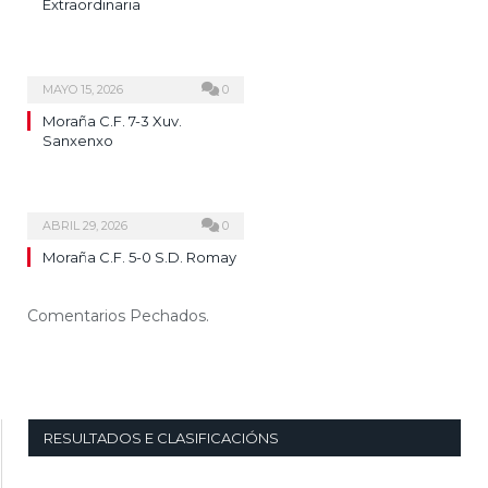
Extraordinaria
MAYO 15, 2026
0
Moraña C.F. 7-3 Xuv.
Sanxenxo
ABRIL 29, 2026
0
Moraña C.F. 5-0 S.D. Romay
Comentarios Pechados.
RESULTADOS E CLASIFICACIÓNS