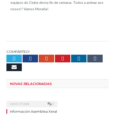
equipos do Clube desta fin de semana. Todos a animar aos
nosos!! Vamos Moraña!
COMPÁRTEO!
Twitter
Facebook
Google+
Pinterest
LinkedIn
Tumb
Email
NOVAS RELACIONADAS
MAYO 27, 2026
0
Información Asemblea Xeral